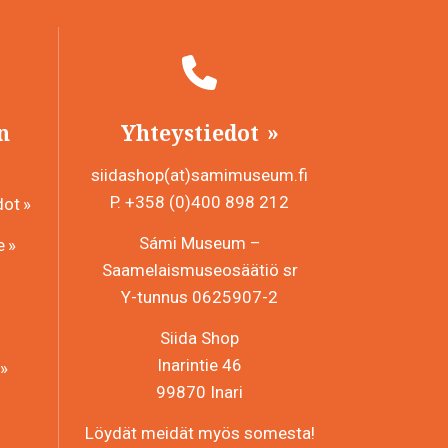
n
Yhteystiedot
siidashop(at)samimuseum.fi
P. +358 (0)400 898 212
dot
Sámi Museum –
e
Saamelaismuseosäätiö sr
Y-tunnus 0625907-2
Siida Shop
Inarintie 46
99870 Inari
Löydät meidät myös somesta!