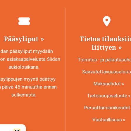
Pääsyliput
Tietoa tilauksii
liittyen
idan pääsyliput myydään
n asiakaspalvelusta Siidan
Toimitus- ja palautuseh
aukioloaikana.
Saavutettavuusselost
sylippujen myynti päättyy
Maksuehdot
a päivä 45 minuuttia ennen
sulkemista.
Tietosuojaseloste
Peruuttamisoikeudet
Vastuullisuus