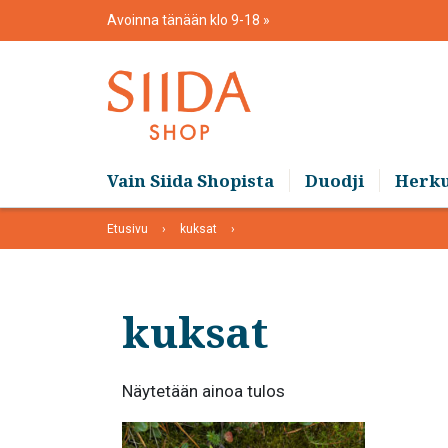
Skip
Avoinna tänään klo 9-18
to
content
Vain Siida Shopista
Duodji
Herk
Etusivu
kuksat
kuksat
Näytetään ainoa tulos