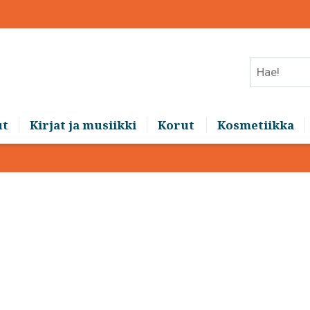
Hae!
ut
Kirjat ja musiikki
Korut
Kosmetiikka