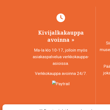
Kivijalkakauppa
avoinna
Si
museo
Ma-la klo 10-17, jolloin myös
asiakaspalvelua verkkokauppa-
asioissa.
Pää
jok
Verkkokauppa avoinna 24/7.