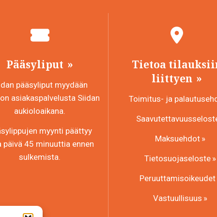
Pääsyliput
Tietoa tilauksii
liittyen
idan pääsyliput myydään
n asiakaspalvelusta Siidan
Toimitus- ja palautuseh
aukioloaikana.
Saavutettavuusselost
sylippujen myynti päättyy
Maksuehdot
a päivä 45 minuuttia ennen
sulkemista.
Tietosuojaseloste
Peruuttamisoikeudet
Vastuullisuus