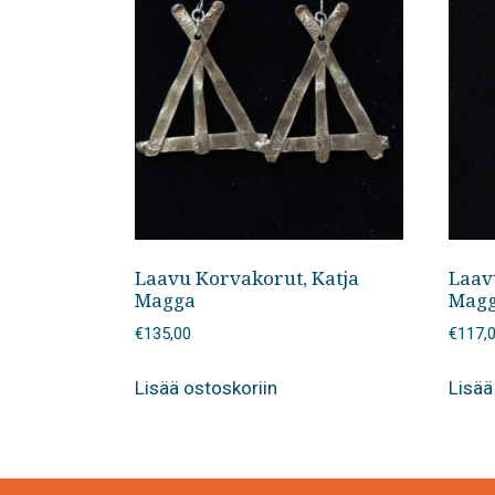
Laavu Korvakorut, Katja
Laav
Magga
Mag
€
135,00
€
117,
Lisää ostoskoriin
Lisää