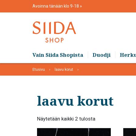
Skip
Avoinna tänään klo 9-18
to
content
Vain Siida Shopista
Duodji
Herk
Etusivu
laavu korut
laavu korut
Suosituimmat
Näytetään kaikki 2 tulosta
ensin