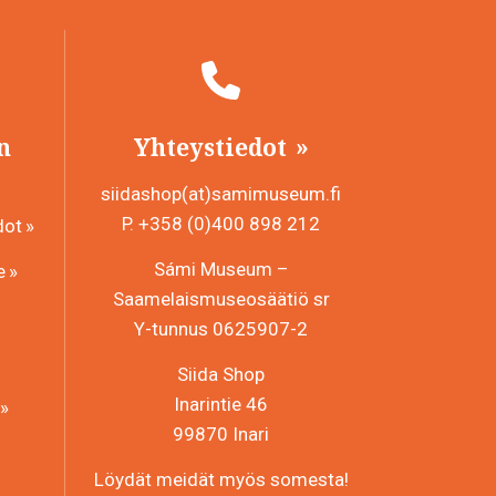
n
Yhteystiedot
siidashop(at)samimuseum.fi
P. +358 (0)400 898 212
dot
Sámi Museum –
e
Saamelaismuseosäätiö sr
Y-tunnus 0625907-2
Siida Shop
Inarintie 46
99870 Inari
Löydät meidät myös somesta!