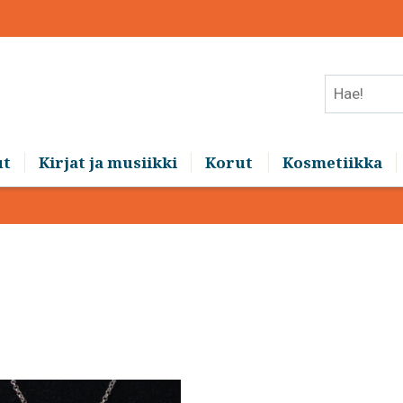
Hae!
ut
Kirjat ja musiikki
Korut
Kosmetiikka