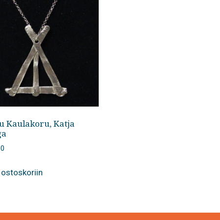
u Kaulakoru, Katja
ga
00
 ostoskoriin