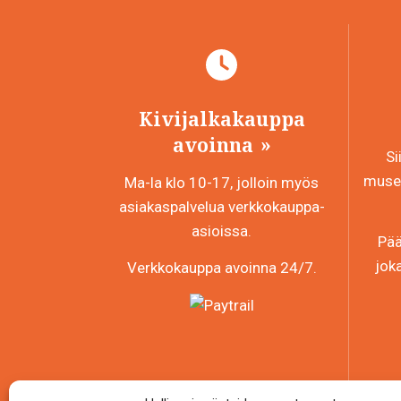
Kivijalkakauppa
avoinna
Si
museo
Ma-la klo 10-17, jolloin myös
asiakaspalvelua verkkokauppa-
asioissa.
Pää
jok
Verkkokauppa avoinna 24/7.