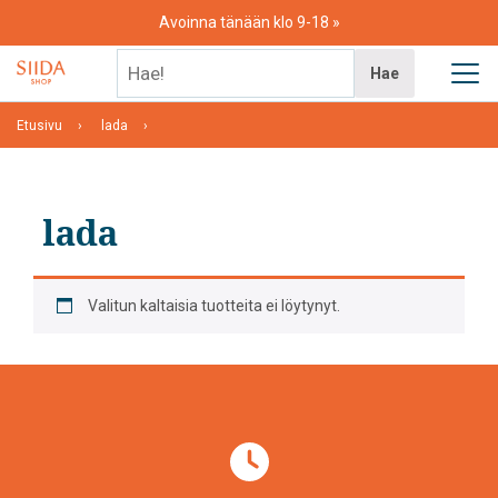
Skip
Avoinna tänään klo 9-18
to
content
Hae!
Hae
Etusivu
lada
lada
Valitun kaltaisia tuotteita ei löytynyt.