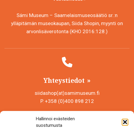
Sámi Museum – Saamelaismuseosäätiö sr.:n
ylläpitämän museokaupan, Siida Shopin, myynti on
arvonlisäverotonta (KHO 2016:128.)
Yhteystiedot
siidashop(at)samimuseum.fi
P. +358 (0)400 898 212
Sámi Museum – Saamelaismuseosäätiö sr
Hallinnoi evästeiden
Y-tunnus 0625907-2
suostumusta
Siida Shop