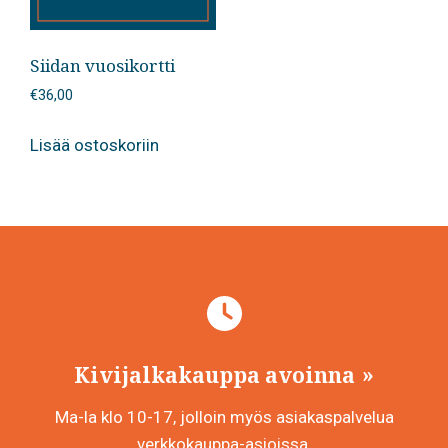
Siidan vuosikortti
€
36,00
Lisää ostoskoriin
Kivijalkakauppa avoinna
Ma-la klo 10-17, jolloin myös asiakaspalvelua
verkkokauppa-asioissa.