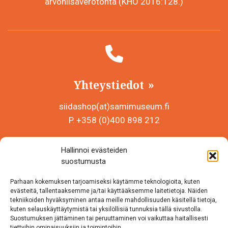
arvonlisäverotonta (KHO 2016:128.)
Yhteystiedot
siidashop(at)samimuseum.fi
P. +358 (0)400 898 212
Sámi Museum – Saamelaismuseosäätiö sr
Hallinnoi evästeiden
Y-tunnus 0625907-2
suostumusta
Siida Shop
Parhaan kokemuksen tarjoamiseksi käytämme teknologioita, kuten
Inarintie 46
evästeitä, tallentaaksemme ja/tai käyttääksemme laitetietoja. Näiden
tekniikoiden hyväksyminen antaa meille mahdollisuuden käsitellä tietoja,
99870 Inari
kuten selauskäyttäytymistä tai yksilöllisiä tunnuksia tällä sivustolla.
Suostumuksen jättäminen tai peruuttaminen voi vaikuttaa haitallisesti
Löydät meidät myös somesta!
tiettyihin ominaisuuksiin ja toimintoihin.