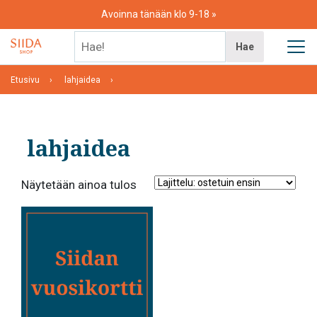
Skip
Avoinna tänään klo 9-18
to
content
Hae!
Hae
Etusivu
lahjaidea
lahjaidea
Näytetään ainoa tulos