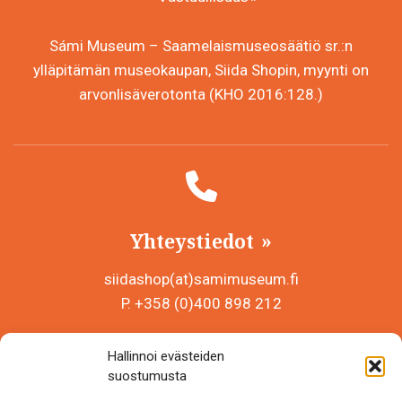
Sámi Museum – Saamelaismuseosäätiö sr.:n
ylläpitämän museokaupan, Siida Shopin, myynti on
arvonlisäverotonta (KHO 2016:128.)
Yhteystiedot
siidashop(at)samimuseum.fi
P. +358 (0)400 898 212
Sámi Museum – Saamelaismuseosäätiö sr
Hallinnoi evästeiden
Y-tunnus 0625907-2
suostumusta
Siida Shop