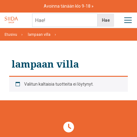
Skip
Avoinna tänään klo 9-18
to
content
Hae!
Hae
Etusivu
lampaan villa
lampaan villa
Valitun kaltaisia tuotteita ei löytynyt.