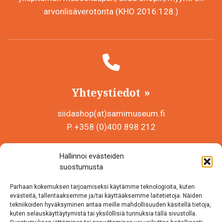
arvonlisäverotonta (KHO 2016:128.)
Yhteystiedot
siidashop(at)samimuseum.fi
P. +358 (0)400 898 212
Sámi Museum – Saamelaismuseosäätiö sr
Hallinnoi evästeiden
Y-tunnus 0625907-2
suostumusta
Siida Shop
Parhaan kokemuksen tarjoamiseksi käytämme teknologioita, kuten
Inarintie 46
evästeitä, tallentaaksemme ja/tai käyttääksemme laitetietoja. Näiden
tekniikoiden hyväksyminen antaa meille mahdollisuuden käsitellä tietoja,
99870 Inari
kuten selauskäyttäytymistä tai yksilöllisiä tunnuksia tällä sivustolla.