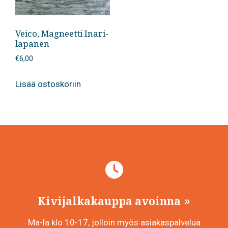
Veico, Magneetti Inari-
lapanen
€
6,00
Lisää ostoskoriin
Kivijalkakauppa avoinna
Ma-la klo 10-17, jolloin myös asiakaspalvelua