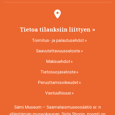
Tietoa tilauksiin liittyen
Toimitus- ja palautusehdot
Saavutettavuusseloste
Maksuehdot
Tietosuojaseloste
Peruuttamisoikeudet
Vastuullisuus
Sámi Museum – Saamelaismuseosäätiö sr.:n
ylläpitämän museokaupan, Siida Shopin, myynti on