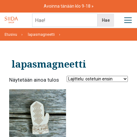
Skip
Avoinna tänään klo 9-18
to
content
Hae!
Hae
Etusivu
lapasmagneetti
lapasmagneetti
Näytetään ainoa tulos