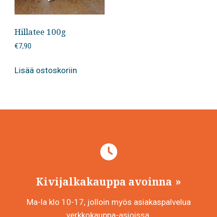
Hillatee 100g
€
7,90
Lisää ostoskoriin
Kivijalkakauppa avoinna
Ma-la klo 10-17, jolloin myös asiakaspalvelua
verkkokauppa-asioissa.