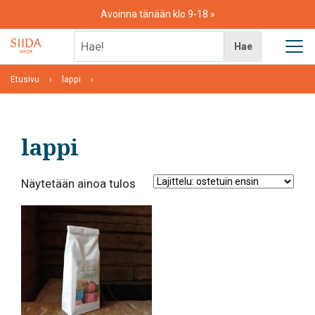
Skip
Avoinna tänään klo 9-18
to
content
Hae!
Hae
Etusivu
lappi
lappi
Näytetään ainoa tulos