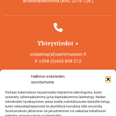
arvonlisäverotonta (KHO 2016:128.)
Yhteystiedot
siidashop(at)samimuseum.fi
P. +358 (0)400 898 212
Sámi Museum – Saamelaismuseosäätiö sr
Hallinnoi evästeiden
Y-tunnus 0625907-2
suostumusta
Siida Shop
Parhaan kokemuksen tarjoamiseksi käytämme teknologioita, kuten
Inarintie 46
evästeitä, tallentaaksemme ja/tai käyttääksemme laitetietoja. Näiden
tekniikoiden hyväksyminen antaa meille mahdollisuuden käsitellä tietoja,
99870 Inari
kuten selauskäyttäytymistä tai yksilöllisiä tunnuksia tällä sivustolla.
Suostumuksen jättäminen tai peruuttaminen voi vaikuttaa haitallisesti
Löydät meidät myös somesta!
tiettyihin ominaisuuksiin ja toimintoihin.