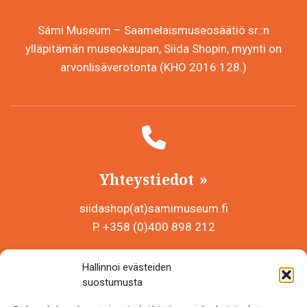
Sámi Museum – Saamelaismuseosäätiö sr.:n
ylläpitämän museokaupan, Siida Shopin, myynti on
arvonlisäverotonta (KHO 2016:128.)
Yhteystiedot
siidashop(at)samimuseum.fi
P. +358 (0)400 898 212
Sámi Museum – Saamelaismuseosäätiö sr
Hallinnoi evästeiden
Y-tunnus 0625907-2
suostumusta
Siida Shop