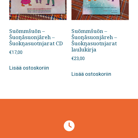
Suõmmšuõn –
Suõmmšuõn –
Šuoŋâsuonjâreh –
Šuoŋâsuonjâreh –
Šuokŋasuotnjarat CD
Šuokŋasuotnjarat
laulukirja
€
17,00
€
23,00
Lisää ostoskoriin
Lisää ostoskoriin