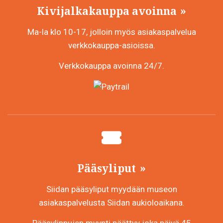
Kivijalkakauppa avoinna
Ma-la klo 10-17, jolloin myös asiakaspalvelua
verkkokauppa-asioissa.
Verkkokauppa avoinna 24/7.
Pääsyliput
Siidan pääsyliput myydään museon
asiakaspalvelusta Siidan aukioloaikana.
Pääsylippujen myynti päättyy joka päivä 45