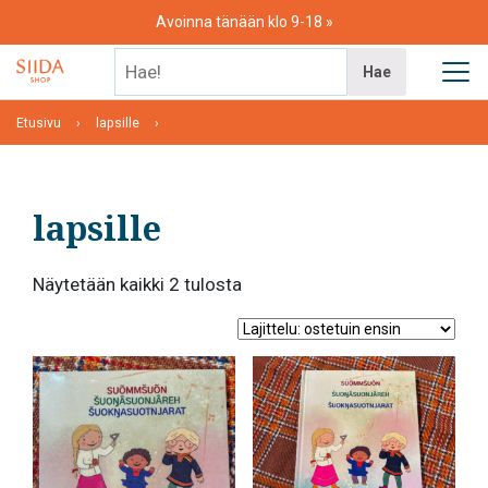
Skip
Avoinna tänään klo 9-18
to
content
Hae!
Hae
Etusivu
lapsille
lapsille
Suosituimmat
Näytetään kaikki 2 tulosta
ensin