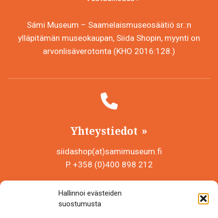
Sámi Museum – Saamelaismuseosäätiö sr.:n
ylläpitämän museokaupan, Siida Shopin, myynti on
arvonlisäverotonta (KHO 2016:128.)
Yhteystiedot
siidashop(at)samimuseum.fi
P. +358 (0)400 898 212
Sámi Museum – Saamelaismuseosäätiö sr
Hallinnoi evästeiden
Y-tunnus 0625907-2
suostumusta
Siida Shop