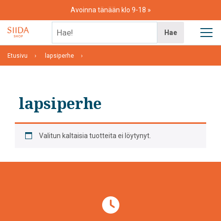
Skip
Avoinna tänään klo 9-18
to
content
Hae!
Hae
Etusivu
lapsiperhe
lapsiperhe
Valitun kaltaisia tuotteita ei löytynyt.