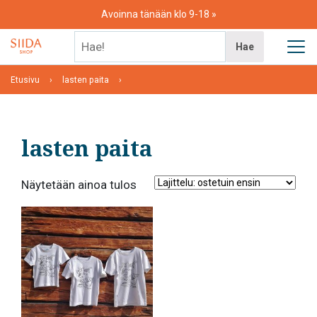
Skip
Avoinna tänään klo 9-18
to
content
Hae!
Hae
Etusivu
lasten paita
lasten paita
Näytetään ainoa tulos