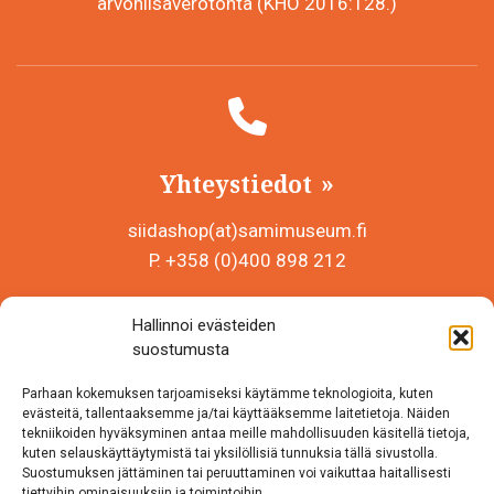
arvonlisäverotonta (KHO 2016:128.)
Yhteystiedot
siidashop(at)samimuseum.fi
P. +358 (0)400 898 212
Sámi Museum – Saamelaismuseosäätiö sr
Hallinnoi evästeiden
Y-tunnus 0625907-2
suostumusta
Siida Shop
Parhaan kokemuksen tarjoamiseksi käytämme teknologioita, kuten
Inarintie 46
evästeitä, tallentaaksemme ja/tai käyttääksemme laitetietoja. Näiden
tekniikoiden hyväksyminen antaa meille mahdollisuuden käsitellä tietoja,
99870 Inari
kuten selauskäyttäytymistä tai yksilöllisiä tunnuksia tällä sivustolla.
Suostumuksen jättäminen tai peruuttaminen voi vaikuttaa haitallisesti
Löydät meidät myös somesta!
tiettyihin ominaisuuksiin ja toimintoihin.