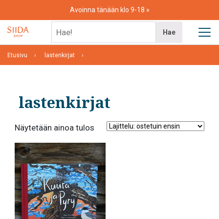
Skip
Avoinna tänään klo 9-18
to
content
Hae!
Hae
Etusivu
lastenkirjat
lastenkirjat
Näytetään ainoa tulos