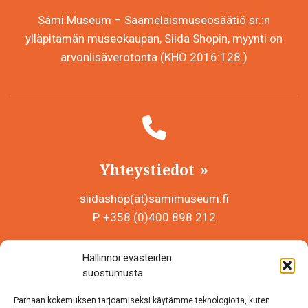
Sámi Museum – Saamelaismuseosäätiö sr.:n
ylläpitämän museokaupan, Siida Shopin, myynti on
arvonlisäverotonta (KHO 2016:128.)
Yhteystiedot
siidashop(at)samimuseum.fi
P. +358 (0)400 898 212
Sámi Museum – Saamelaismuseosäätiö sr
Hallinnoi evästeiden
Y-tunnus 0625907-2
suostumusta
Siida Shop
Parhaan kokemuksen tarjoamiseksi käytämme teknologioita, kuten