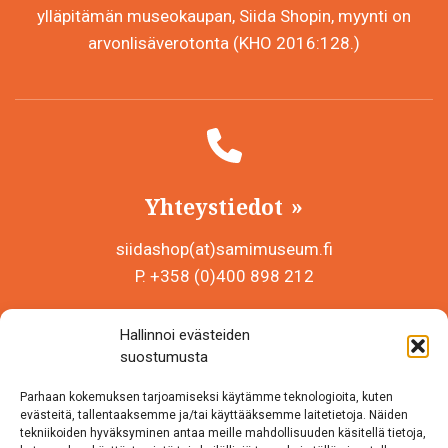
ylläpitämän museokaupan, Siida Shopin, myynti on
arvonlisäverotonta (KHO 2016:128.)
Yhteystiedot
siidashop(at)samimuseum.fi
P. +358 (0)400 898 212
Sámi Museum – Saamelaismuseosäätiö sr
Hallinnoi evästeiden
Y-tunnus 0625907-2
suostumusta
Siida Shop
Parhaan kokemuksen tarjoamiseksi käytämme teknologioita, kuten
Inarintie 46
evästeitä, tallentaaksemme ja/tai käyttääksemme laitetietoja. Näiden
tekniikoiden hyväksyminen antaa meille mahdollisuuden käsitellä tietoja,
99870 Inari