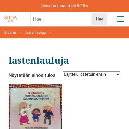
Skip
Avoinna tänään klo 9-18
to
content
Hae!
Hae
Etusivu
lastenlauluja
lastenlauluja
Näytetään ainoa tulos