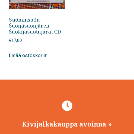
Suõmmšuõn –
Šuoŋâsuonjâreh –
Šuokŋasuotnjarat CD
€
17,00
Lisää ostoskoriin
Kivijalkakauppa avoinna