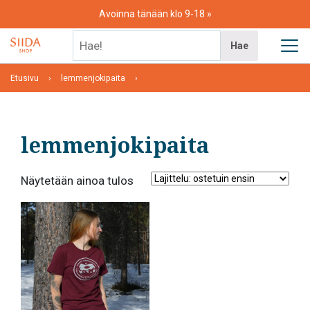
Skip
Avoinna tänään klo 9-18
to
content
Hae!
Hae
Etusivu
lemmenjokipaita
lemmenjokipaita
Näytetään ainoa tulos