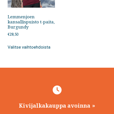
Lemmenjoen
kansallispuisto t-paita,
Burgundy
€
28,50
Tällä
Valitse vaihtoehdoista
tuotteella
on
useampi
muunnelma.
Voit
tehdä
valinnat
tuotteen
sivulla.
Kivijalkakauppa avoinna