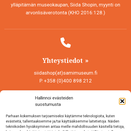
ylläpitämän museokaupan, Siida Shopin, myynti on
arvonlisäverotonta (KHO 2016:128.)
Yhteystiedot
siidashop(at)samimuseum.fi
P. +358 (0)400 898 212
Sámi Museum – Saamelaismuseosäätiö sr
Hallinnoi evästeiden
Y-tunnus 0625907-2
suostumusta
Siida Shop
Parhaan kokemuksen tarjoamiseksi käytämme teknologioita, kuten
Inarintie 46
evästeitä, tallentaaksemme ja/tai käyttääksemme laitetietoja. Näiden
tekniikoiden hyväksyminen antaa meille mahdollisuuden käsitellä tietoja,
99870 Inari