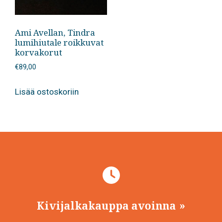
Ami Avellan, Tindra
lumihiutale roikkuvat
korvakorut
€
89,00
Lisää ostoskoriin
Kivijalkakauppa avoinna