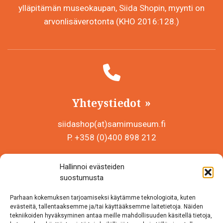
ylläpitämän museokaupan, Siida Shopin, myynti on
arvonlisäverotonta (KHO 2016:128.)
Yhteystiedot
siidashop(at)samimuseum.fi
P. +358 (0)400 898 212
Sámi Museum – Saamelaismuseosäätiö sr
Hallinnoi evästeiden
Y-tunnus 0625907-2
suostumusta
Siida Shop
Parhaan kokemuksen tarjoamiseksi käytämme teknologioita, kuten
Inarintie 46
evästeitä, tallentaaksemme ja/tai käyttääksemme laitetietoja. Näiden
tekniikoiden hyväksyminen antaa meille mahdollisuuden käsitellä tietoja,
99870 Inari