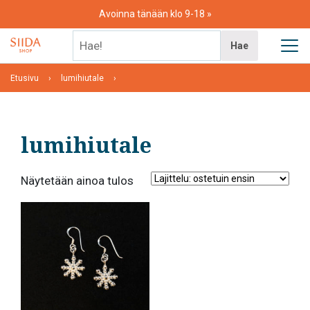
Skip
Avoinna tänään klo 9-18
to
content
Hae!
Hae
Etusivu
lumihiutale
lumihiutale
Näytetään ainoa tulos