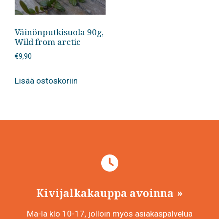
Väinönputkisuola 90g,
Wild from arctic
€
9,90
Lisää ostoskoriin
Kivijalkakauppa avoinna
Ma-la klo 10-17, jolloin myös asiakaspalvelua