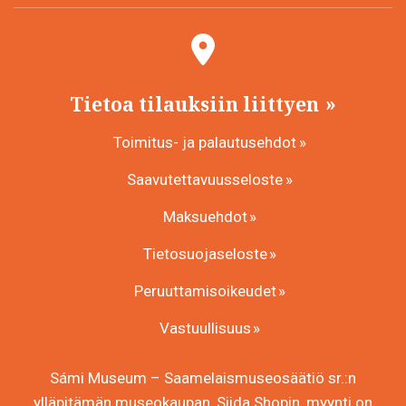
Tietoa tilauksiin liittyen
Toimitus- ja palautusehdot
Saavutettavuusseloste
Maksuehdot
Tietosuojaseloste
Peruuttamisoikeudet
Vastuullisuus
Sámi Museum – Saamelaismuseosäätiö sr.:n
ylläpitämän museokaupan, Siida Shopin, myynti on