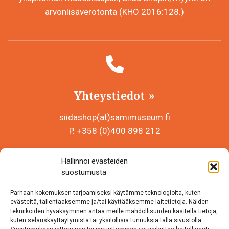
arvonlisäverotonta (KHO 2016:128.)
Yhteystiedot
siidashop(at)samimuseum.fi
P. +358 (0)400 898 212
Sámi Museum – Saamelaismuseosäätiö sr
Hallinnoi evästeiden
Y-tunnus 0625907-2
suostumusta
Siida Shop
Parhaan kokemuksen tarjoamiseksi käytämme teknologioita, kuten
Inarintie 46
evästeitä, tallentaaksemme ja/tai käyttääksemme laitetietoja. Näiden
tekniikoiden hyväksyminen antaa meille mahdollisuuden käsitellä tietoja,
99870 Inari
kuten selauskäyttäytymistä tai yksilöllisiä tunnuksia tällä sivustolla.