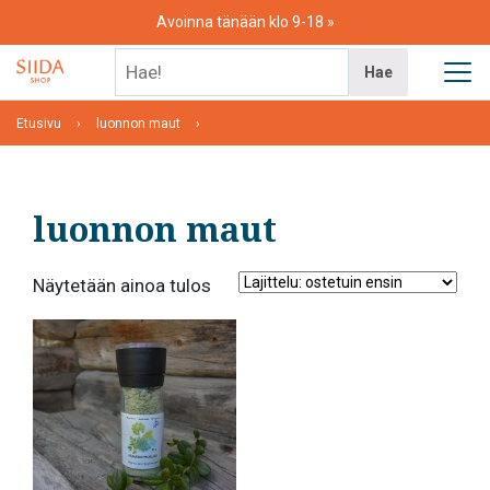
Skip
Avoinna tänään klo 9-18
to
content
Hae!
Hae
Etusivu
luonnon maut
luonnon maut
Näytetään ainoa tulos