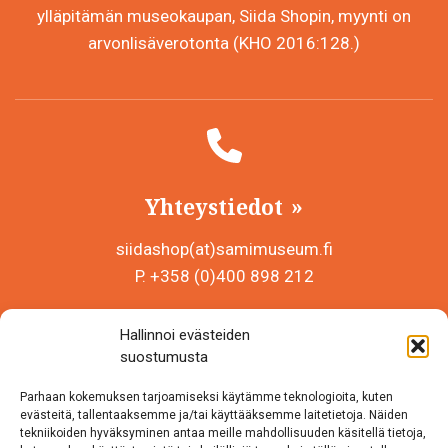
ylläpitämän museokaupan, Siida Shopin, myynti on
arvonlisäverotonta (KHO 2016:128.)
Yhteystiedot
siidashop(at)samimuseum.fi
P. +358 (0)400 898 212
Sámi Museum – Saamelaismuseosäätiö sr
Hallinnoi evästeiden
Y-tunnus 0625907-2
suostumusta
Siida Shop
Parhaan kokemuksen tarjoamiseksi käytämme teknologioita, kuten
Inarintie 46
evästeitä, tallentaaksemme ja/tai käyttääksemme laitetietoja. Näiden
tekniikoiden hyväksyminen antaa meille mahdollisuuden käsitellä tietoja,
99870 Inari