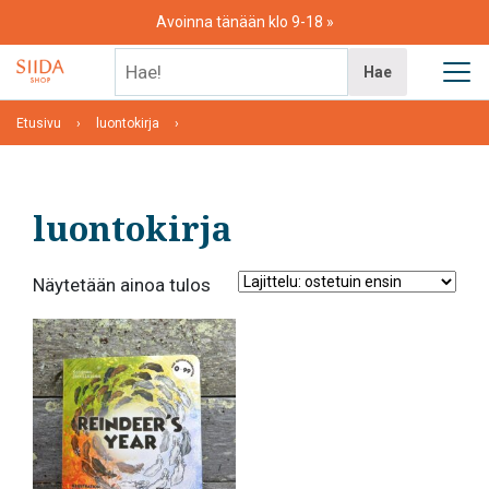
Skip
Avoinna tänään klo 9-18
to
content
Hae!
Hae
Etusivu
luontokirja
luontokirja
Näytetään ainoa tulos