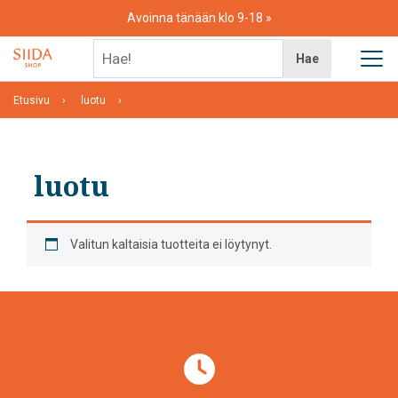
Skip
Avoinna tänään klo 9-18
to
content
Hae!
Hae
Etusivu
luotu
luotu
Valitun kaltaisia tuotteita ei löytynyt.