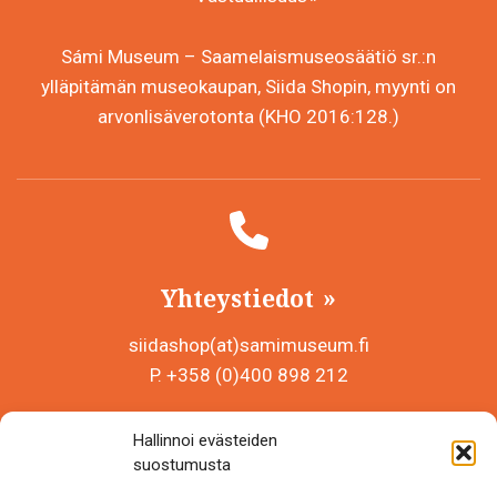
Sámi Museum – Saamelaismuseosäätiö sr.:n
ylläpitämän museokaupan, Siida Shopin, myynti on
arvonlisäverotonta (KHO 2016:128.)
Yhteystiedot
siidashop(at)samimuseum.fi
P. +358 (0)400 898 212
Sámi Museum – Saamelaismuseosäätiö sr
Hallinnoi evästeiden
Y-tunnus 0625907-2
suostumusta
Siida Shop