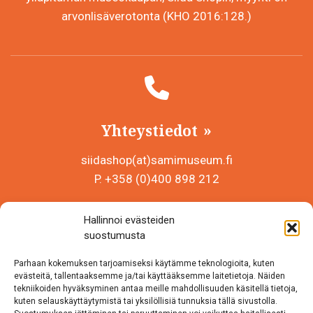
arvonlisäverotonta (KHO 2016:128.)
Yhteystiedot
siidashop(at)samimuseum.fi
P. +358 (0)400 898 212
Sámi Museum – Saamelaismuseosäätiö sr
Hallinnoi evästeiden
Y-tunnus 0625907-2
suostumusta
Siida Shop
Parhaan kokemuksen tarjoamiseksi käytämme teknologioita, kuten
Inarintie 46
evästeitä, tallentaaksemme ja/tai käyttääksemme laitetietoja. Näiden
tekniikoiden hyväksyminen antaa meille mahdollisuuden käsitellä tietoja,
99870 Inari
kuten selauskäyttäytymistä tai yksilöllisiä tunnuksia tällä sivustolla.