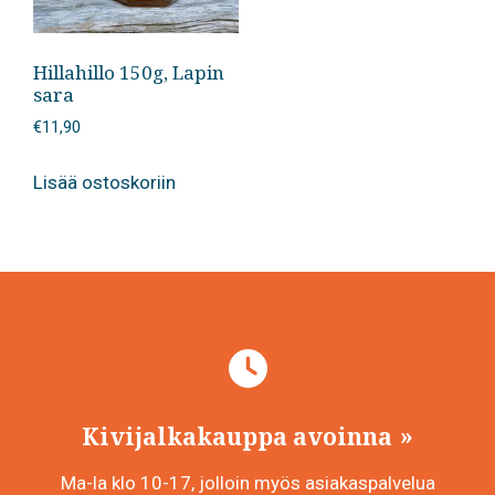
Hillahillo 150g, Lapin
sara
€
11,90
Lisää ostoskoriin
Kivijalkakauppa avoinna
Ma-la klo 10-17, jolloin myös asiakaspalvelua