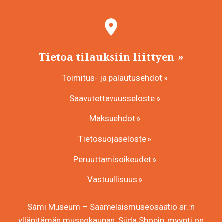
Tietoa tilauksiin liittyen
Toimitus- ja palautusehdot
Saavutettavuusseloste
Maksuehdot
Tietosuojaseloste
Peruuttamisoikeudet
Vastuullisuus
Sámi Museum – Saamelaismuseosäätiö sr.:n
ylläpitämän museokaupan, Siida Shopin, myynti on