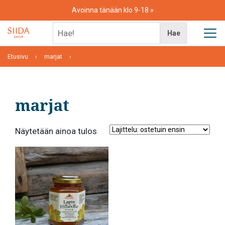
Skip
Avoinna tänään klo 9-18
to
content
Hae!
Hae
Etusivu
marjat
marjat
Näytetään ainoa tulos