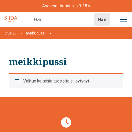
Skip
Avoinna tänään klo 9-18
to
content
Hae!
Hae
Etusivu
meikkipussi
meikkipussi
Valitun kaltaisia tuotteita ei löytynyt.