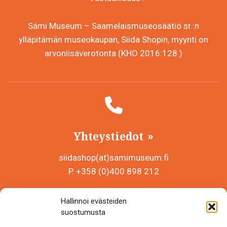
Sámi Museum – Saamelaismuseosäätiö sr.:n
ylläpitämän museokaupan, Siida Shopin, myynti on
arvonlisäverotonta (KHO 2016:128.)
Yhteystiedot
siidashop(at)samimuseum.fi
P. +358 (0)400 898 212
Sámi Museum – Saamelaismuseosäätiö sr
Hallinnoi evästeiden
Y-tunnus 0625907-2
suostumusta
Siida Shop