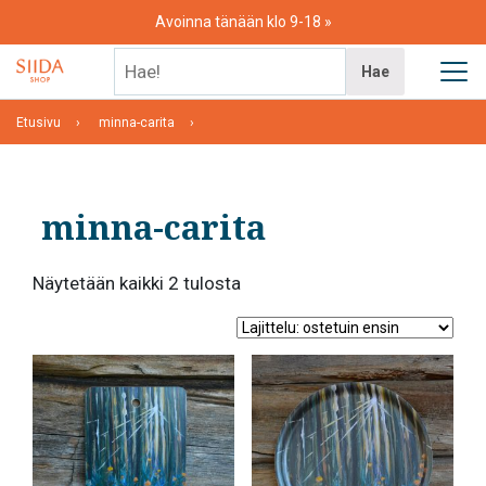
Skip
Avoinna tänään klo 9-18
to
content
Hae!
Hae
Etusivu
minna-carita
minna-carita
Suosituimmat
Näytetään kaikki 2 tulosta
ensin