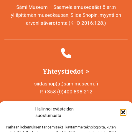
Sámi Museum – Saamelaismuseosäätiö sr.:n
ylläpitämän museokaupan, Siida Shopin, myynti on
arvonlisäverotonta (KHO 2016:128.)
Yhteystiedot
siidashop(at)samimuseum.fi
P. +358 (0)400 898 212
Sámi Museum – Saamelaismuseosäätiö sr
Hallinnoi evästeiden
Y-tunnus 0625907-2
suostumusta
Siida Shop
Parhaan kokemuksen tarjoamiseksi käytämme teknologioita, kuten
Inarintie 46