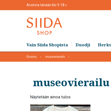
Skip
Avoinna tänään klo 9-18
to
content
Vain Siida Shopista
Duodji
Herk
Etusivu
museovierailu
museovierailu
Näytetään ainoa tulos