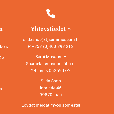
n
Yhteystiedot
siidashop(at)samimuseum.fi
P. +358 (0)400 898 212
dot
Sámi Museum –
e
Saamelaismuseosäätiö sr
Y-tunnus 0625907-2
Siida Shop
Inarintie 46
99870 Inari
Löydät meidät myös somesta!