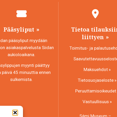
Pääsyliput
Tietoa tilauksii
liittyen
idan pääsyliput myydään
n asiakaspalvelusta Siidan
Toimitus- ja palautuseh
aukioloaikana.
Saavutettavuusselost
sylippujen myynti päättyy
Maksuehdot
a päivä 45 minuuttia ennen
sulkemista.
Tietosuojaseloste
Peruuttamisoikeudet
Vastuullisuus
Sámi Museum –