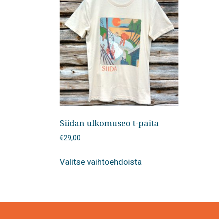
Siidan ulkomuseo t-paita
€
29,00
Tällä
Valitse vaihtoehdoista
tuotteella
on
useampi
muunnelma.
Voit