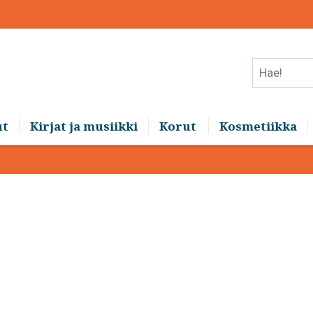
Hae!
ut
Kirjat ja musiikki
Korut
Kosmetiikka