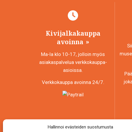
tehdä
valinnat
tuotteen
sivulla.
Kivijalkakauppa
avoinna
Si
museo
Ma-la klo 10-17, jolloin myös
asiakaspalvelua verkkokauppa-
asioissa.
Pää
jok
Verkkokauppa avoinna 24/7.
Hallinnoi evästeiden suostumusta