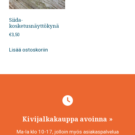
Siida-
kosketusnäyttökynä
€
3,50
Lisää ostoskoriin
Kivijalkakauppa avoinna
Ma-la klo 10-17, jolloin myös asiakaspalvelua