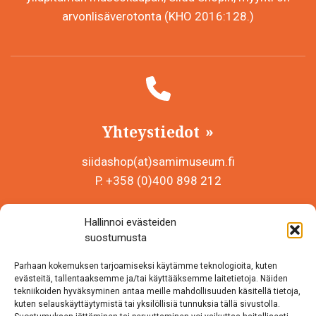
arvonlisäverotonta (KHO 2016:128.)
Yhteystiedot
siidashop(at)samimuseum.fi
P. +358 (0)400 898 212
Sámi Museum – Saamelaismuseosäätiö sr
Hallinnoi evästeiden
Y-tunnus 0625907-2
suostumusta
Siida Shop
Parhaan kokemuksen tarjoamiseksi käytämme teknologioita, kuten
Inarintie 46
evästeitä, tallentaaksemme ja/tai käyttääksemme laitetietoja. Näiden
tekniikoiden hyväksyminen antaa meille mahdollisuuden käsitellä tietoja,
99870 Inari
kuten selauskäyttäytymistä tai yksilöllisiä tunnuksia tällä sivustolla.