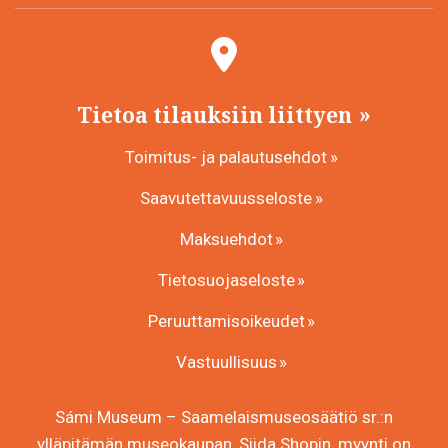
Tietoa tilauksiin liittyen
Toimitus- ja palautusehdot
Saavutettavuusseloste
Maksuehdot
Tietosuojaseloste
Peruuttamisoikeudet
Vastuullisuus
Sámi Museum – Saamelaismuseosäätiö sr.:n
ylläpitämän museokaupan, Siida Shopin, myynti on