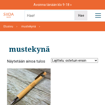
Skip
Avoinna tänään klo 9-18
to
content
Hae!
Hae
Etusivu
mustekynä
mustekynä
Näytetään ainoa tulos