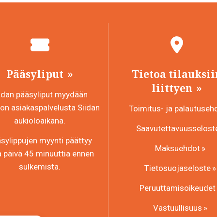
Pääsyliput
Tietoa tilauksii
liittyen
idan pääsyliput myydään
n asiakaspalvelusta Siidan
Toimitus- ja palautuseh
aukioloaikana.
Saavutettavuusselost
sylippujen myynti päättyy
Maksuehdot
a päivä 45 minuuttia ennen
sulkemista.
Tietosuojaseloste
Peruuttamisoikeudet
Vastuullisuus