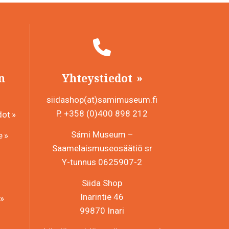
n
Yhteystiedot
siidashop(at)samimuseum.fi
P. +358 (0)400 898 212
dot
Sámi Museum –
e
Saamelaismuseosäätiö sr
Y-tunnus 0625907-2
Siida Shop
Inarintie 46
99870 Inari