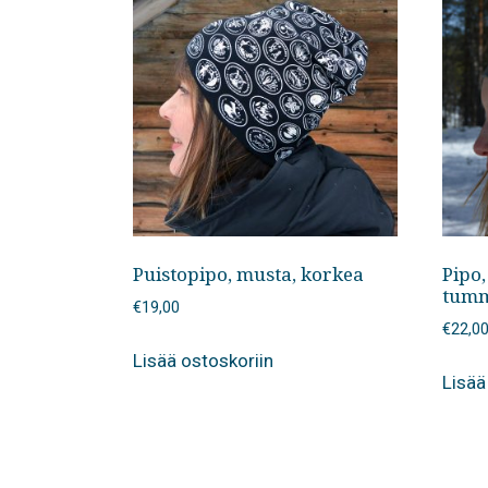
Puistopipo, musta, korkea
Pipo
tum
€
19,00
€
22,0
Lisää ostoskoriin
Lisää