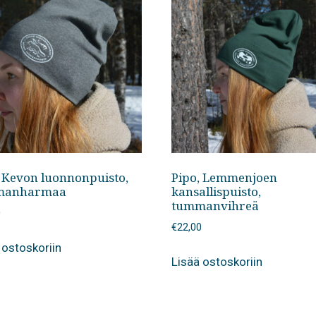
, Kevon luonnonpuisto,
Pipo, Lemmenjoen
manharmaa
kansallispuisto,
tummanvihreä
0
€
22,00
 ostoskoriin
Lisää ostoskoriin