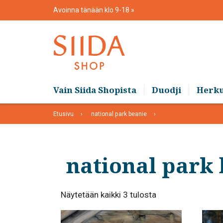
Skip
Avoinna tänään klo 9-18
to
content
Vain Siida Shopista
Duodji
Herk
Etusivu
national park beanie
national park 
Suosituimmat
Näytetään kaikki 3 tulosta
ensin