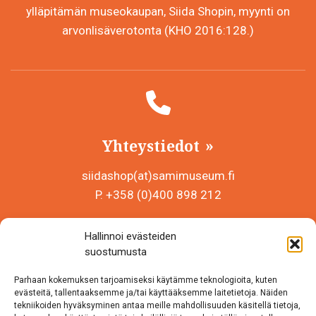
ylläpitämän museokaupan, Siida Shopin, myynti on
arvonlisäverotonta (KHO 2016:128.)
Yhteystiedot
siidashop(at)samimuseum.fi
P. +358 (0)400 898 212
Sámi Museum – Saamelaismuseosäätiö sr
Hallinnoi evästeiden
Y-tunnus 0625907-2
suostumusta
Siida Shop
Parhaan kokemuksen tarjoamiseksi käytämme teknologioita, kuten
Inarintie 46
evästeitä, tallentaaksemme ja/tai käyttääksemme laitetietoja. Näiden
tekniikoiden hyväksyminen antaa meille mahdollisuuden käsitellä tietoja,
99870 Inari