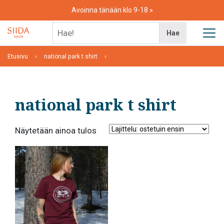
Skip
Avoinna tänään klo 9-18
to
content
Hae!
Hae
Etusivu
national park t shirt
national park t shirt
Näytetään ainoa tulos