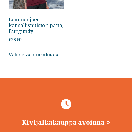
Lemmenjoen
kansallispuisto t-paita,
Burgundy
€
28,50
Tällä
Valitse vaihtoehdoista
tuotteella
on
useampi
muunnelma.
Voit
tehdä
valinnat
tuotteen
sivulla.
Kivijalkakauppa avoinna