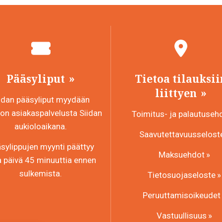
Pääsyliput
Tietoa tilauksii
liittyen
idan pääsyliput myydään
n asiakaspalvelusta Siidan
Toimitus- ja palautuseh
aukioloaikana.
Saavutettavuusselost
sylippujen myynti päättyy
Maksuehdot
a päivä 45 minuuttia ennen
sulkemista.
Tietosuojaseloste
Peruuttamisoikeudet
Vastuullisuus