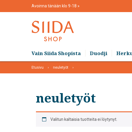
Skip
Avoinna tänään klo 9-18
to
content
Vain Siida Shopista
Duodji
Herk
Etusivu
neuletyöt
neuletyöt
Valitun kaltaisia tuotteita ei löytynyt.