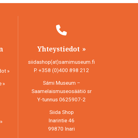
n
Yhteystiedot
siidashop(at)samimuseum.fi
P. +358 (0)400 898 212
dot
Sámi Museum –
e
Saamelaismuseosäätiö sr
Y-tunnus 0625907-2
Siida Shop
Inarintie 46
99870 Inari