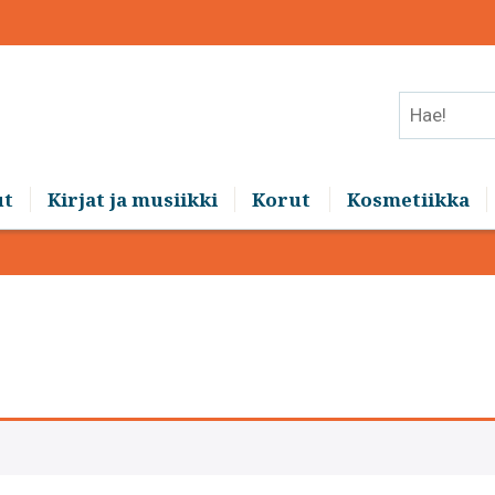
Hae!
ut
Kirjat ja musiikki
Korut
Kosmetiikka