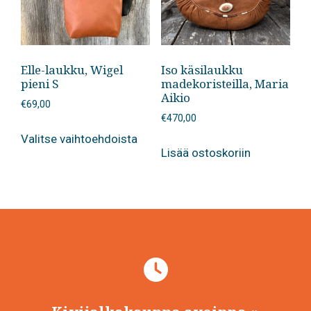
Elle-laukku, Wigel
Iso käsilaukku
pieni S
madekoristeilla, Maria
Aikio
€
69,00
€
470,00
Tällä
Valitse vaihtoehdoista
tuotteella
Lisää ostoskoriin
on
useampi
muunnelma.
Voit
tehdä
valinnat
tuotteen
sivulla.