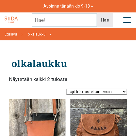
Skip
Avoinna tänään klo 9-18
to
content
Hae!
Hae
Etusivu
olkalaukku
olkalaukku
Suosituimmat
Näytetään kaikki 2 tulosta
ensin