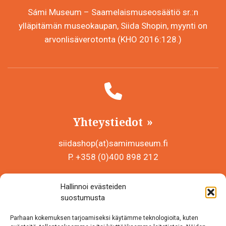
Sámi Museum – Saamelaismuseosäätiö sr.:n
ylläpitämän museokaupan, Siida Shopin, myynti on
arvonlisäverotonta (KHO 2016:128.)
Yhteystiedot
siidashop(at)samimuseum.fi
P. +358 (0)400 898 212
Sámi Museum – Saamelaismuseosäätiö sr
Hallinnoi evästeiden
Y-tunnus 0625907-2
suostumusta
Siida Shop
Parhaan kokemuksen tarjoamiseksi käytämme teknologioita, kuten
Inarintie 46