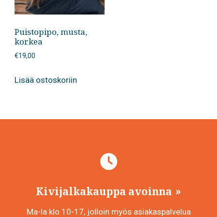
Puistopipo, musta,
korkea
€
19,00
Lisää ostoskoriin
Kivijalkakauppa avoinna
Ma-la klo 10-17, jolloin myös asiakaspalvelua