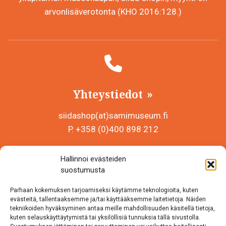
arvonlisäverotonta (KHO 2016:128.)
Yhteystiedot
siidashop(at)samimuseum.fi
P. +358 (0)400 898 212
Sámi Museum – Saamelaismuseosäätiö sr
Hallinnoi evästeiden
Y-tunnus 0625907-2
suostumusta
Siida Shop
Parhaan kokemuksen tarjoamiseksi käytämme teknologioita, kuten
Inarintie 46
evästeitä, tallentaaksemme ja/tai käyttääksemme laitetietoja. Näiden
tekniikoiden hyväksyminen antaa meille mahdollisuuden käsitellä tietoja,
99870 Inari
kuten selauskäyttäytymistä tai yksilöllisiä tunnuksia tällä sivustolla.