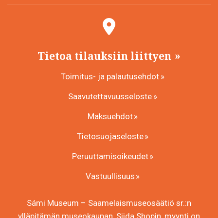
Tietoa tilauksiin liittyen
Toimitus- ja palautusehdot
Saavutettavuusseloste
Maksuehdot
Tietosuojaseloste
Peruuttamisoikeudet
Vastuullisuus
Sámi Museum – Saamelaismuseosäätiö sr.:n
ylläpitämän museokaupan, Siida Shopin, myynti on