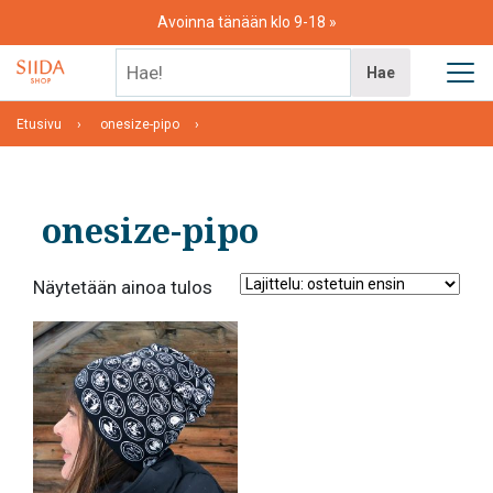
Skip
Avoinna tänään klo 9-18
to
content
Hae!
Hae
Etusivu
onesize-pipo
onesize-pipo
Näytetään ainoa tulos