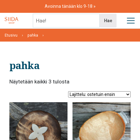
Skip
Avoinna tänään klo 9-18
to
content
Hae!
Hae
Etusivu
pahka
pahka
Suosituimmat
Näytetään kaikki 3 tulosta
ensin