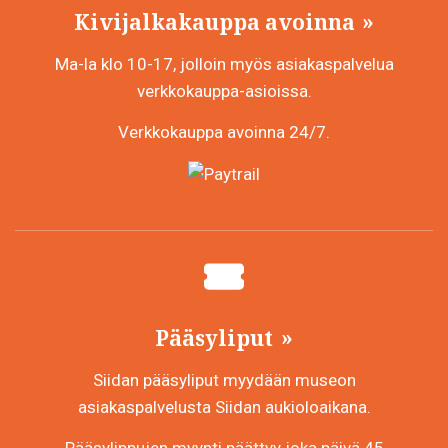
Kivijalkakauppa avoinna
Ma-la klo 10-17, jolloin myös asiakaspalvelua
verkkokauppa-asioissa.
Verkkokauppa avoinna 24/7.
Pääsyliput
Siidan pääsyliput myydään museon
asiakaspalvelusta Siidan aukioloaikana.
Pääsylippujen myynti päättyy joka päivä 45