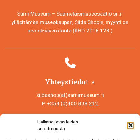
Sámi Museum – Saamelaismuseosäätiö sr.:n
ylläpitämän museokaupan, Siida Shopin, myynti on
arvonlisäverotonta (KHO 2016:128.)
Yhteystiedot
siidashop(at)samimuseum.fi
P. +358 (0)400 898 212
Sámi Museum – Saamelaismuseosäätiö sr
Hallinnoi evästeiden
Y-tunnus 0625907-2
suostumusta
Siida Shop