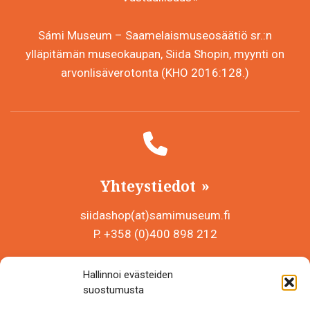
Sámi Museum – Saamelaismuseosäätiö sr.:n
ylläpitämän museokaupan, Siida Shopin, myynti on
arvonlisäverotonta (KHO 2016:128.)
Yhteystiedot
siidashop(at)samimuseum.fi
P. +358 (0)400 898 212
Sámi Museum – Saamelaismuseosäätiö sr
Hallinnoi evästeiden
Y-tunnus 0625907-2
suostumusta
Siida Shop