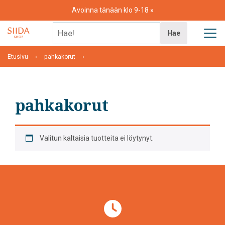
Skip
Avoinna tänään klo 9-18
to
content
Hae!
Hae
Etusivu
pahkakorut
pahkakorut
Valitun kaltaisia tuotteita ei löytynyt.