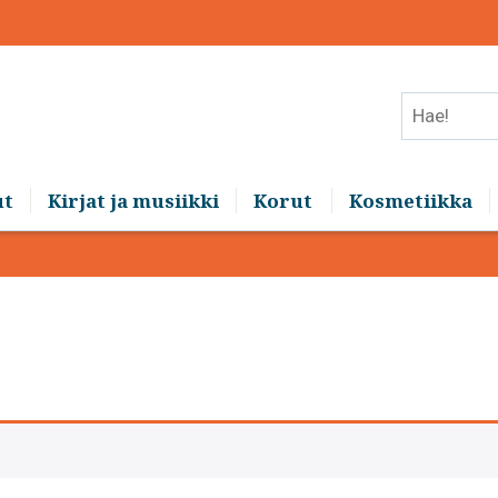
Hae!
ut
Kirjat ja musiikki
Korut
Kosmetiikka