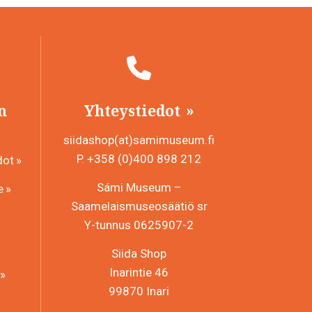
n
Yhteystiedot
siidashop(at)samimuseum.fi
P. +358 (0)400 898 212
dot
Sámi Museum –
e
Saamelaismuseosäätiö sr
Y-tunnus 0625907-2
Siida Shop
Inarintie 46
99870 Inari