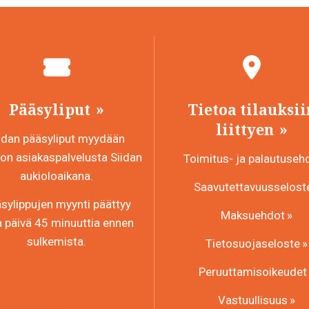
Pääsyliput
Tietoa tilauksii
liittyen
idan pääsyliput myydään
n asiakaspalvelusta Siidan
Toimitus- ja palautuseh
aukioloaikana.
Saavutettavuusselost
sylippujen myynti päättyy
Maksuehdot
a päivä 45 minuuttia ennen
sulkemista.
Tietosuojaseloste
Peruuttamisoikeudet
Vastuullisuus