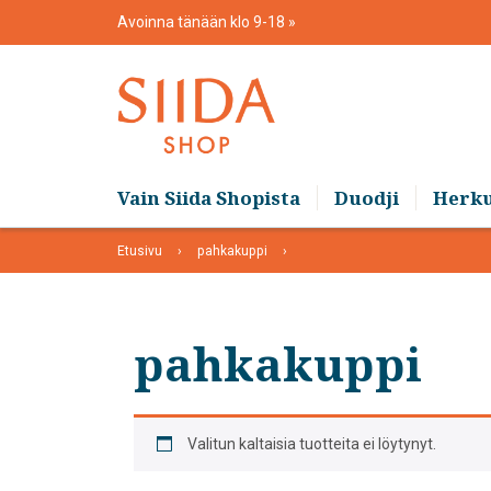
Skip
Avoinna tänään klo 9-18
to
content
Vain Siida Shopista
Duodji
Herk
Etusivu
pahkakuppi
pahkakuppi
Valitun kaltaisia tuotteita ei löytynyt.