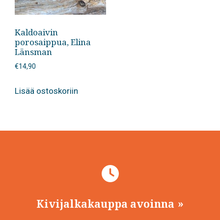
Kaldoaivin
porosaippua, Elina
Länsman
€
14,90
Lisää ostoskoriin
Kivijalkakauppa avoinna