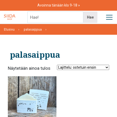
Skip
Avoinna tänään klo 9-18
to
content
Hae!
Hae
Etusivu
palasaippua
palasaippua
Näytetään ainoa tulos