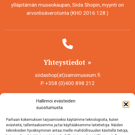
ylläpitämän museokaupan, Siida Shopin, myynti on
arvonlisäverotonta (KHO 2016:128.)
Yhteystiedot
siidashop(at)samimuseum.fi
P. +358 (0)400 898 212
Sámi Museum – Saamelaismuseosäätiö sr
Hallinnoi evästeiden
Y-tunnus 0625907-2
suostumusta
Siida Shop
Parhaan kokemuksen tarjoamiseksi käytämme teknologioita, kuten
Inarintie 46
evästeitä, tallentaaksemme ja/tai käyttääksemme laitetietoja. Näiden
tekniikoiden hyväksyminen antaa meille mahdollisuuden käsitellä tietoja,
99870 Inari