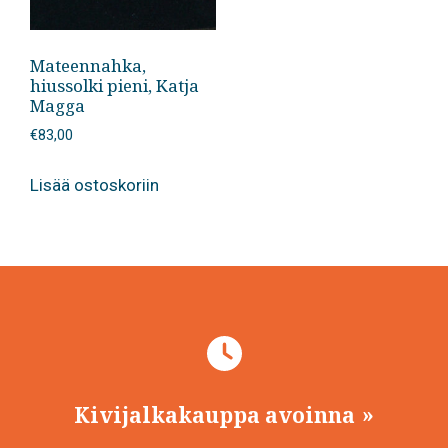
Mateennahka,
hiussolki pieni, Katja
Magga
€
83,00
Lisää ostoskoriin
Kivijalkakauppa avoinna