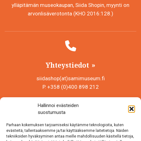
ylläpitämän museokaupan, Siida Shopin, myynti on
arvonlisäverotonta (KHO 2016:128.)
Yhteystiedot
siidashop(at)samimuseum.fi
P. +358 (0)400 898 212
Sámi Museum – Saamelaismuseosäätiö sr
Hallinnoi evästeiden
Y-tunnus 0625907-2
suostumusta
Siida Shop
Parhaan kokemuksen tarjoamiseksi käytämme teknologioita, kuten
Inarintie 46
evästeitä, tallentaaksemme ja/tai käyttääksemme laitetietoja. Näiden
tekniikoiden hyväksyminen antaa meille mahdollisuuden käsitellä tietoja,
99870 Inari