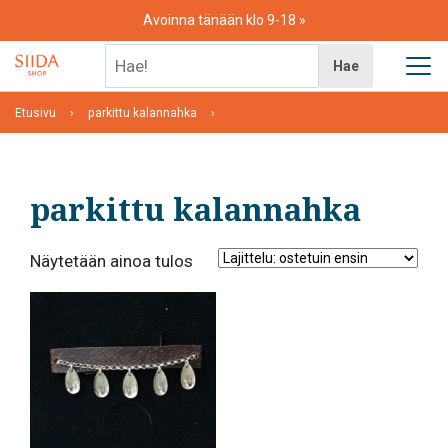
Skip
Avoinna tänään klo 9-18
to
content
Hae!
Hae
Etusivu
parkittu kalannahka
parkittu kalannahka
Näytetään ainoa tulos