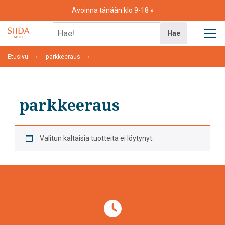
Skip
Avoinna tänään klo 9-18
to
content
Hae!
Hae
Etusivu
parkkeeraus
parkkeeraus
Valitun kaltaisia tuotteita ei löytynyt.