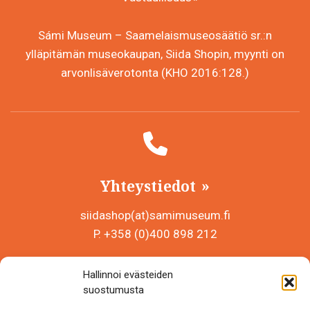
Sámi Museum – Saamelaismuseosäätiö sr.:n
ylläpitämän museokaupan, Siida Shopin, myynti on
arvonlisäverotonta (KHO 2016:128.)
Yhteystiedot
siidashop(at)samimuseum.fi
P. +358 (0)400 898 212
Sámi Museum – Saamelaismuseosäätiö sr
Hallinnoi evästeiden
Y-tunnus 0625907-2
suostumusta
Siida Shop