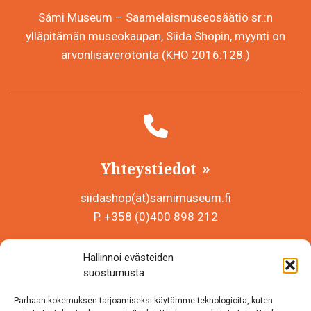
Sámi Museum – Saamelaismuseosäätiö sr.:n
ylläpitämän museokaupan, Siida Shopin, myynti on
arvonlisäverotonta (KHO 2016:128.)
Yhteystiedot
siidashop(at)samimuseum.fi
P. +358 (0)400 898 212
Sámi Museum – Saamelaismuseosäätiö sr
Hallinnoi evästeiden
Y-tunnus 0625907-2
suostumusta
Siida Shop
Parhaan kokemuksen tarjoamiseksi käytämme teknologioita, kuten
Inarintie 46