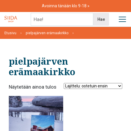
Skip
Avoinna tänään klo 9-18
to
content
Hae!
Hae
Etusivu
pielpajärven erämaakirkko
pielpajärven
erämaakirkko
Näytetään ainoa tulos