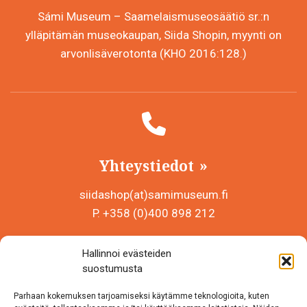
Sámi Museum – Saamelaismuseosäätiö sr.:n
ylläpitämän museokaupan, Siida Shopin, myynti on
arvonlisäverotonta (KHO 2016:128.)
Yhteystiedot
siidashop(at)samimuseum.fi
P. +358 (0)400 898 212
Sámi Museum – Saamelaismuseosäätiö sr
Hallinnoi evästeiden
Y-tunnus 0625907-2
suostumusta
Siida Shop
Parhaan kokemuksen tarjoamiseksi käytämme teknologioita, kuten
Inarintie 46