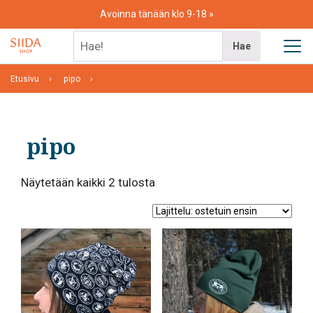
Skip
Avoinna tänään klo 9-18
to
content
Hae!
Hae
Etusivu
pipo
pipo
Suosituimmat
Näytetään kaikki 2 tulosta
ensin