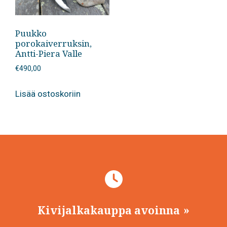
Puukko
porokaiverruksin,
Antti-Piera Valle
€
490,00
Lisää ostoskoriin
Kivijalkakauppa avoinna