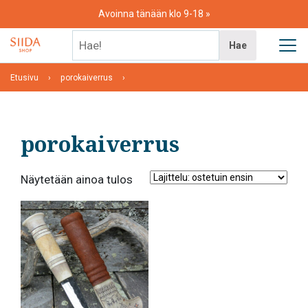
Skip
Avoinna tänään klo 9-18
to
content
Hae!
Hae
Etusivu
porokaiverrus
porokaiverrus
Näytetään ainoa tulos