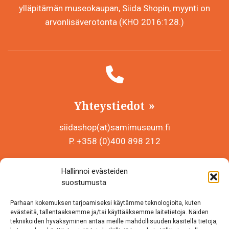
ylläpitämän museokaupan, Siida Shopin, myynti on
arvonlisäverotonta (KHO 2016:128.)
Yhteystiedot
siidashop(at)samimuseum.fi
P. +358 (0)400 898 212
Sámi Museum – Saamelaismuseosäätiö sr
Hallinnoi evästeiden
Y-tunnus 0625907-2
suostumusta
Siida Shop
Parhaan kokemuksen tarjoamiseksi käytämme teknologioita, kuten
Inarintie 46
evästeitä, tallentaaksemme ja/tai käyttääksemme laitetietoja. Näiden
tekniikoiden hyväksyminen antaa meille mahdollisuuden käsitellä tietoja,
99870 Inari