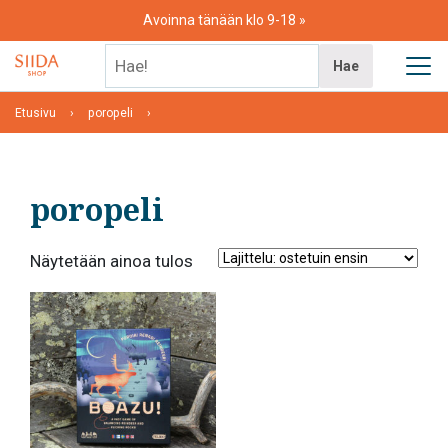
Skip
Avoinna tänään klo 9-18
to
content
Hae!
Hae
Etusivu
poropeli
poropeli
Näytetään ainoa tulos