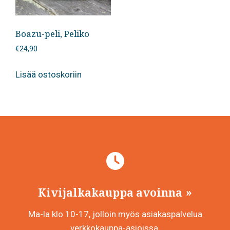
Boazu-peli, Peliko
€
24,90
Lisää ostoskoriin
Kivijalkakauppa avoinna
Ma-la klo 10-17, jolloin myös asiakaspalvelua
verkkokauppa-asioissa.