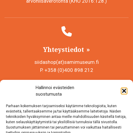
arvonlisäverotonta (KHO 2016:128.)
Yhteystiedot
siidashop(at)samimuseum.fi
P. +358 (0)400 898 212
Sámi Museum – Saamelaismuseosäätiö sr
Hallinnoi evästeiden
Y-tunnus 0625907-2
suostumusta
Siida Shop
Parhaan kokemuksen tarjoamiseksi käytämme teknologioita, kuten
Inarintie 46
evästeitä, tallentaaksemme ja/tai käyttääksemme laitetietoja. Näiden
tekniikoiden hyväksyminen antaa meille mahdollisuuden käsitellä tietoja,
99870 Inari
kuten selauskäyttäytymistä tai yksilöllisiä tunnuksia tällä sivustolla.
Suostumuksen jättäminen tai peruuttaminen voi vaikuttaa haitallisesti
Löydät meidät myös somesta!
tiettyihin ominaisuuksiin ja toimintoihin.