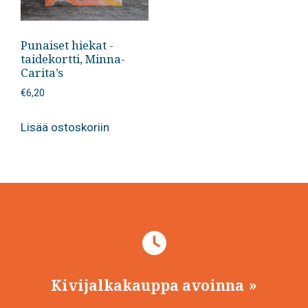
Punaiset hiekat -
taidekortti, Minna-
Carita’s
€
6,20
Lisää ostoskoriin
Kivijalkakauppa avoinna