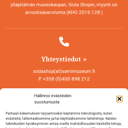
ylläpitämän museokaupan, Siida Shopin, myynti on
arvonlisäverotonta (KHO 2016:128.)
Yhteystiedot
siidashop(at)samimuseum.fi
P. +358 (0)400 898 212
Sámi Museum – Saamelaismuseosäätiö sr
Hallinnoi evästeiden
Y-tunnus 0625907-2
suostumusta
Siida Shop
Parhaan kokemuksen tarjoamiseksi käytämme teknologioita, kuten
Inarintie 46
evästeitä, tallentaaksemme ja/tai käyttääksemme laitetietoja. Näiden
tekniikoiden hyväksyminen antaa meille mahdollisuuden käsitellä tietoja,
99870 Inari