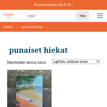
Skip
Avoinna tänään klo 9-18
to
content
Hae!
Hae
Etusivu
punaiset hiekat
punaiset hiekat
Näytetään ainoa tulos