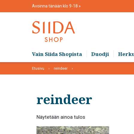
Skip
Avoinna tänään klo 9-18
to
content
Vain Siida Shopista
Duodji
Herk
Etusivu
reindeer
reindeer
Näytetään ainoa tulos