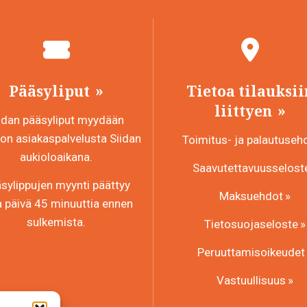
Pääsyliput
Tietoa tilauksii
liittyen
idan pääsyliput myydään
n asiakaspalvelusta Siidan
Toimitus- ja palautuseh
aukioloaikana.
Saavutettavuusselost
sylippujen myynti päättyy
Maksuehdot
a päivä 45 minuuttia ennen
sulkemista.
Tietosuojaseloste
Peruuttamisoikeudet
Vastuullisuus