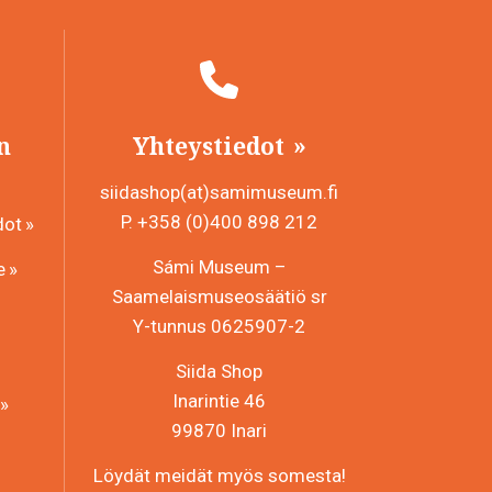
n
Yhteystiedot
siidashop(at)samimuseum.fi
P. +358 (0)400 898 212
dot
Sámi Museum –
e
Saamelaismuseosäätiö sr
Y-tunnus 0625907-2
Siida Shop
Inarintie 46
99870 Inari
Löydät meidät myös somesta!