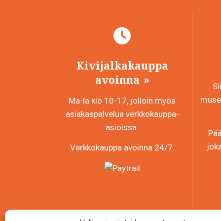
Kivijalkakauppa
avoinna
Si
museo
Ma-la klo 10-17, jolloin myös
asiakaspalvelua verkkokauppa-
asioissa.
Pää
jok
Verkkokauppa avoinna 24/7.