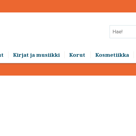
Hae!
ut
Kirjat ja musiikki
Korut
Kosmetiikka