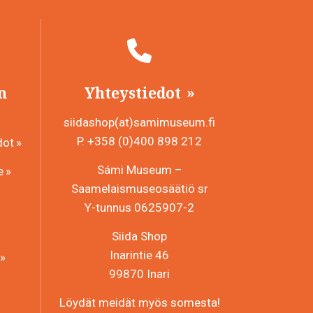
n
Yhteystiedot
siidashop(at)samimuseum.fi
P. +358 (0)400 898 212
dot
Sámi Museum –
e
Saamelaismuseosäätiö sr
Y-tunnus 0625907-2
Siida Shop
Inarintie 46
99870 Inari
Löydät meidät myös somesta!