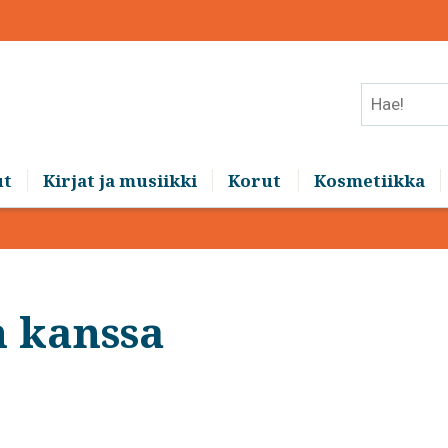
Hae!
ut
Kirjat ja musiikki
Korut
Kosmetiikka
n kanssa