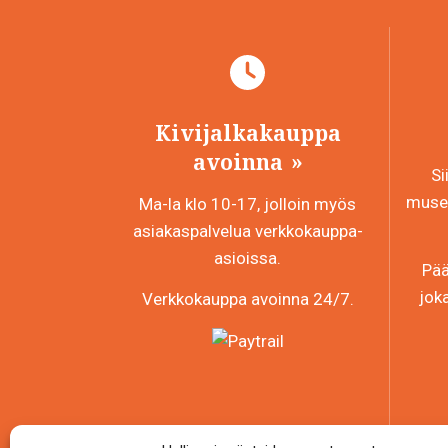
Kivijalkakauppa
avoinna
Si
museo
Ma-la klo 10-17, jolloin myös
asiakaspalvelua verkkokauppa-
asioissa.
Pää
jok
Verkkokauppa avoinna 24/7.