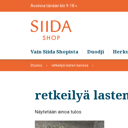
Skip
Avoinna tänään klo 9-18
to
content
Vain Siida Shopista
Duodji
Herk
Etusivu
retkeilyä lasten kanssa
retkeilyä laste
Näytetään ainoa tulos