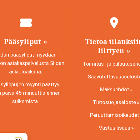
Pääsyliput
Tietoa tilauksii
liittyen
idan pääsyliput myydään
n asiakaspalvelusta Siidan
Toimitus- ja palautuseh
aukioloaikana.
Saavutettavuusselost
sylippujen myynti päättyy
Maksuehdot
a päivä 45 minuuttia ennen
sulkemista.
Tietosuojaseloste
Peruuttamisoikeudet
Vastuullisuus