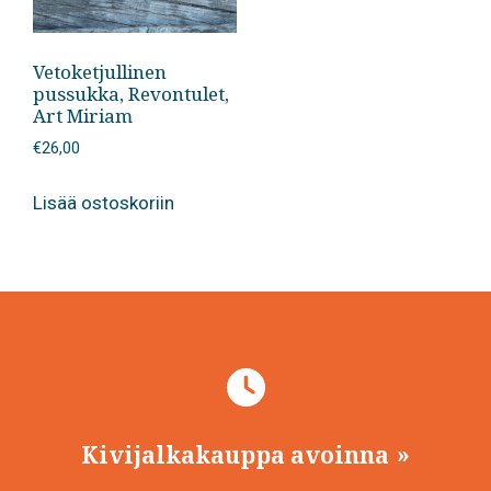
Vetoketjullinen
pussukka, Revontulet,
Art Miriam
€
26,00
Lisää ostoskoriin
Kivijalkakauppa avoinna