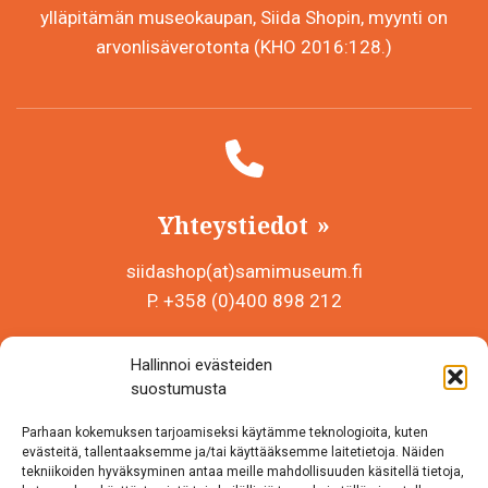
ylläpitämän museokaupan, Siida Shopin, myynti on
arvonlisäverotonta (KHO 2016:128.)
Yhteystiedot
siidashop(at)samimuseum.fi
P. +358 (0)400 898 212
Sámi Museum – Saamelaismuseosäätiö sr
Hallinnoi evästeiden
Y-tunnus 0625907-2
suostumusta
Siida Shop
Parhaan kokemuksen tarjoamiseksi käytämme teknologioita, kuten
Inarintie 46
evästeitä, tallentaaksemme ja/tai käyttääksemme laitetietoja. Näiden
tekniikoiden hyväksyminen antaa meille mahdollisuuden käsitellä tietoja,
99870 Inari