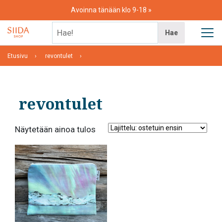
Skip
Avoinna tänään klo 9-18
to
content
Hae!
Hae
Etusivu
revontulet
revontulet
Näytetään ainoa tulos