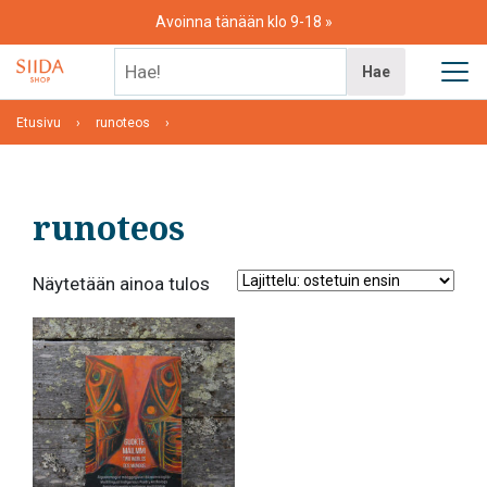
Skip
Avoinna tänään klo 9-18
to
content
Hae!
Hae
Etusivu
runoteos
runoteos
Näytetään ainoa tulos