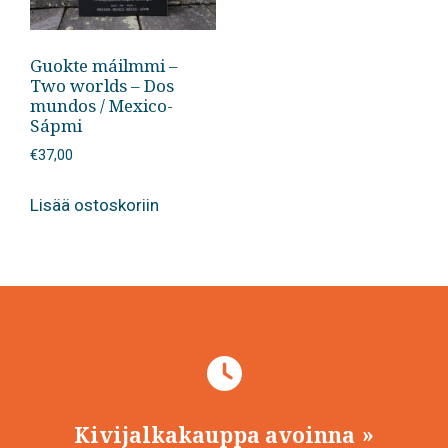
Guokte máilmmi –
Two worlds – Dos
mundos / Mexico-
Sápmi
€
37,00
Lisää ostoskoriin
Kivijalkakauppa avoinna