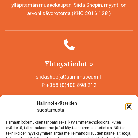
ylläpitämän museokaupan, Siida Shopin, myynti on
arvonlisäverotonta (KHO 2016:128.)
Yhteystiedot
siidashop(at)samimuseum.fi
P. +358 (0)400 898 212
Sámi Museum – Saamelaismuseosäätiö sr
Hallinnoi evästeiden
Y-tunnus 0625907-2
suostumusta
Siida Shop
Parhaan kokemuksen tarjoamiseksi käytämme teknologioita, kuten
Inarintie 46
evästeitä, tallentaaksemme ja/tai käyttääksemme laitetietoja. Näiden
tekniikoiden hyväksyminen antaa meille mahdollisuuden käsitellä tietoja,
99870 Inari