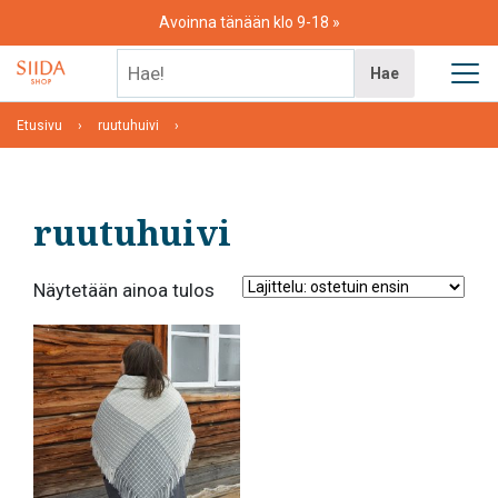
Skip
Avoinna tänään klo 9-18
to
content
Hae!
Hae
Etusivu
ruutuhuivi
ruutuhuivi
Näytetään ainoa tulos