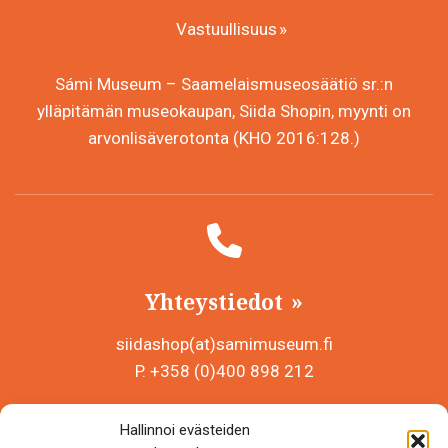
Vastuullisuus
Sámi Museum – Saamelaismuseosäätiö sr.:n
ylläpitämän museokaupan, Siida Shopin, myynti on
arvonlisäverotonta (KHO 2016:128.)
Yhteystiedot
siidashop(at)samimuseum.fi
P. +358 (0)400 898 212
Sámi Museum – Saamelaismuseosäätiö sr
Hallinnoi evästeiden
Y-tunnus 0625907-2