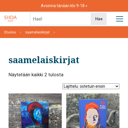
Skip
Avoinna tänään klo 9-18
to
content
Hae!
Hae
Etusivu
saamelaiskirjat
saamelaiskirjat
Suosituimmat
Näytetään kaikki 2 tulosta
ensin