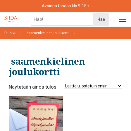
Skip
Avoinna tänään klo 9-18
to
content
Hae!
Hae
Etusivu
saamenkielinen joulukortti
saamenkielinen
joulukortti
Näytetään ainoa tulos