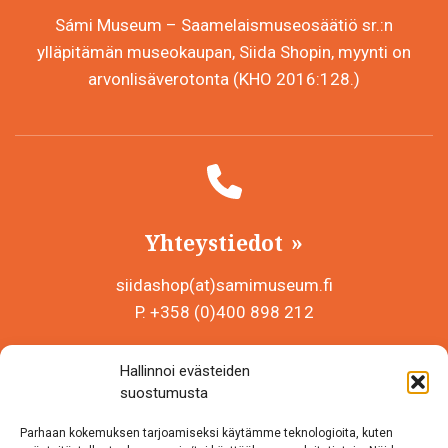
Sámi Museum – Saamelaismuseosäätiö sr.:n
ylläpitämän museokaupan, Siida Shopin, myynti on
arvonlisäverotonta (KHO 2016:128.)
Yhteystiedot
siidashop(at)samimuseum.fi
P. +358 (0)400 898 212
Sámi Museum – Saamelaismuseosäätiö sr
Hallinnoi evästeiden
Y-tunnus 0625907-2
suostumusta
Siida Shop
Parhaan kokemuksen tarjoamiseksi käytämme teknologioita, kuten
Inarintie 46