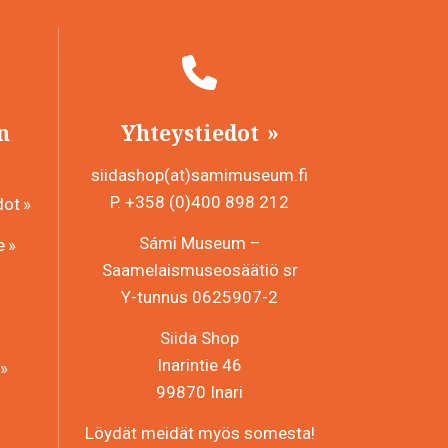
n
Yhteystiedot
siidashop(at)samimuseum.fi
P. +358 (0)400 898 212
dot
Sámi Museum –
e
Saamelaismuseosäätiö sr
Y-tunnus 0625907-2
Siida Shop
Inarintie 46
99870 Inari
Löydät meidät myös somesta!