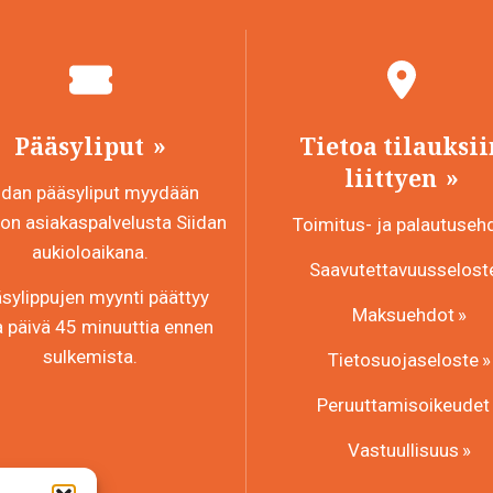
Pääsyliput
Tietoa tilauksii
liittyen
idan pääsyliput myydään
n asiakaspalvelusta Siidan
Toimitus- ja palautuseh
aukioloaikana.
Saavutettavuusselost
sylippujen myynti päättyy
Maksuehdot
a päivä 45 minuuttia ennen
sulkemista.
Tietosuojaseloste
Peruuttamisoikeudet
Vastuullisuus