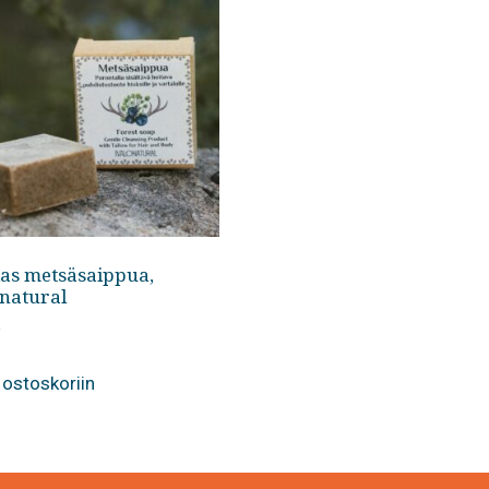
as metsäsaippua,
onatural
0
 ostoskoriin