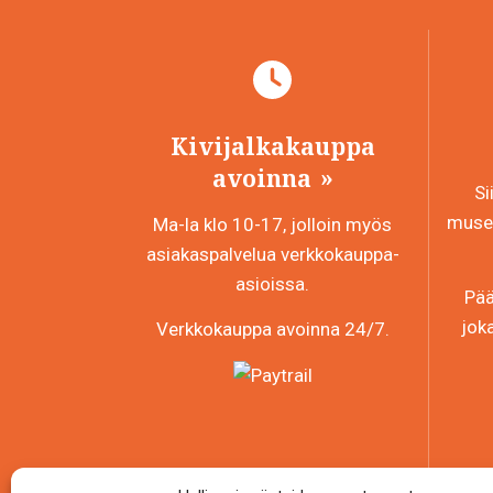
Kivijalkakauppa
avoinna
Si
museo
Ma-la klo 10-17, jolloin myös
asiakaspalvelua verkkokauppa-
asioissa.
Pää
jok
Verkkokauppa avoinna 24/7.