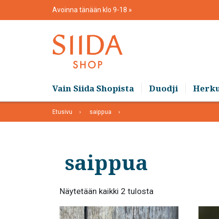
Skip
Avoinna tänään klo 9-18
to
content
Vain Siida Shopista
Duodji
Herk
Etusivu
saippua
saippua
Suosituimmat
Näytetään kaikki 2 tulosta
ensin