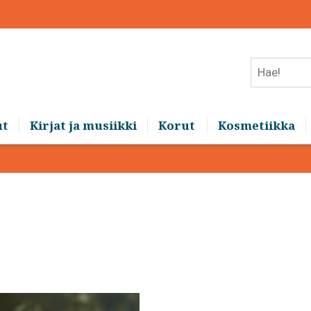
Hae!
ut
Kirjat ja musiikki
Korut
Kosmetiikka