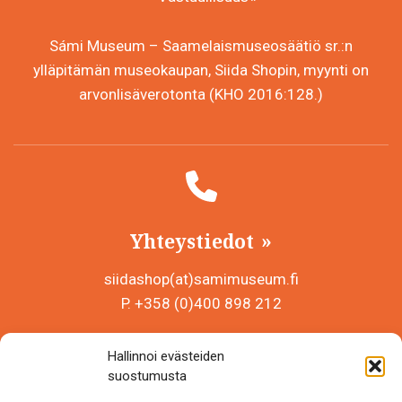
Sámi Museum – Saamelaismuseosäätiö sr.:n
ylläpitämän museokaupan, Siida Shopin, myynti on
arvonlisäverotonta (KHO 2016:128.)
Yhteystiedot
siidashop(at)samimuseum.fi
P. +358 (0)400 898 212
Sámi Museum – Saamelaismuseosäätiö sr
Hallinnoi evästeiden
Y-tunnus 0625907-2
suostumusta
Siida Shop