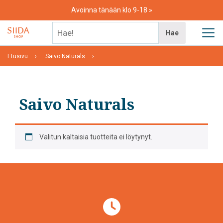
Skip
Avoinna tänään klo 9-18
to
content
Hae!
Hae
Etusivu
Saivo Naturals
Saivo Naturals
Valitun kaltaisia tuotteita ei löytynyt.