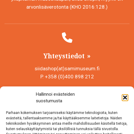
arvonlisäverotonta (KHO 2016:128.)
Yhteystiedot
siidashop(at)samimuseum.fi
P. +358 (0)400 898 212
Sámi Museum – Saamelaismuseosäätiö sr
Hallinnoi evästeiden
Y-tunnus 0625907-2
suostumusta
Siida Shop
Parhaan kokemuksen tarjoamiseksi käytämme teknologioita, kuten
Inarintie 46
evästeitä, tallentaaksemme ja/tai käyttääksemme laitetietoja. Näiden
tekniikoiden hyväksyminen antaa meille mahdollisuuden käsitellä tietoja,
99870 Inari
kuten selauskäyttäytymistä tai yksilöllisiä tunnuksia tällä sivustolla.