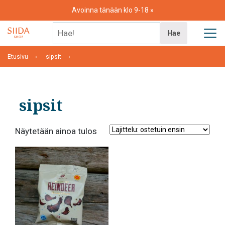
Skip
Avoinna tänään klo 9-18
to
content
Hae!
Hae
Etusivu
sipsit
sipsit
Näytetään ainoa tulos