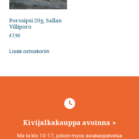
Porosipsi 20g, Sallan
Villiporo
€
7,90
Lisää ostoskoriin
Kivijalkakauppa avoinna
Ma-la klo 10-17, jolloin myös asiakaspalvelua