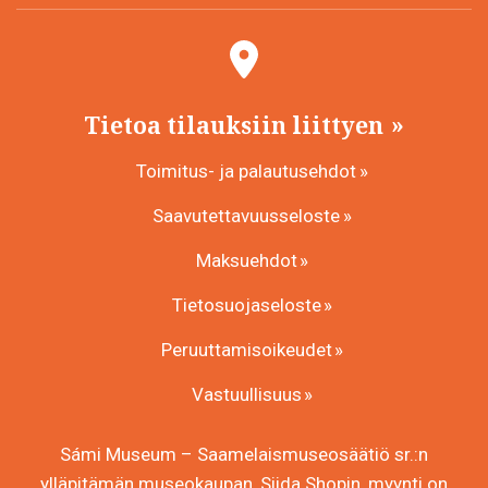
Tietoa tilauksiin liittyen
Toimitus- ja palautusehdot
Saavutettavuusseloste
Maksuehdot
Tietosuojaseloste
Peruuttamisoikeudet
Vastuullisuus
Sámi Museum – Saamelaismuseosäätiö sr.:n
ylläpitämän museokaupan, Siida Shopin, myynti on