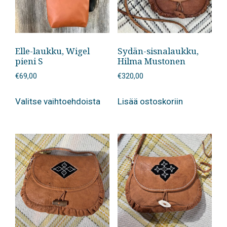
Elle-laukku, Wigel
Sydän-sisnalaukku,
pieni S
Hilma Mustonen
€
69,00
€
320,00
Tällä
Valitse vaihtoehdoista
Lisää ostoskoriin
tuotteella
on
useampi
muunnelma.
Voit
tehdä
valinnat
tuotteen
sivulla.