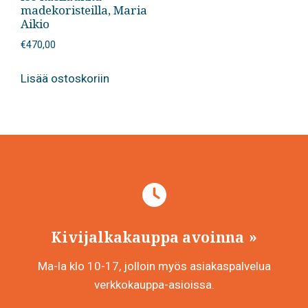
madekoristeilla, Maria
Aikio
€
470,00
Lisää ostoskoriin
Kivijalkakauppa avoinna
Ma-la klo 10-17, jolloin myös asiakaspalvelua
verkkokauppa-asioissa.