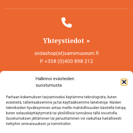
Yhteystiedot
siidashop(at)samimuseum.fi
P. +358 (0)400 898 212
Sámi Museum – Saamelaismuseosäätiö sr
Hallinnoi evästeiden
Y-tunnus 0625907-2
suostumusta
Siida Shop
Parhaan kokemuksen tarjoamiseksi käytämme teknologioita, kuten
Inarintie 46
evästeitä, tallentaaksemme ja/tai käyttääksemme laitetietoja. Näiden
tekniikoiden hyväksyminen antaa meille mahdollisuuden käsitellä tietoja,
99870 Inari
kuten selauskäyttäytymistä tai yksilöllisiä tunnuksia tällä sivustolla.
Suostumuksen jättäminen tai peruuttaminen voi vaikuttaa haitallisesti
Löydät meidät myös somesta!
tiettyihin ominaisuuksiin ja toimintoihin.