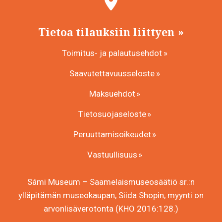
Tietoa tilauksiin liittyen
Toimitus- ja palautusehdot
Saavutettavuusseloste
Maksuehdot
Tietosuojaseloste
Peruuttamisoikeudet
Vastuullisuus
Sámi Museum – Saamelaismuseosäätiö sr.:n
ylläpitämän museokaupan, Siida Shopin, myynti on
arvonlisäverotonta (KHO 2016:128.)