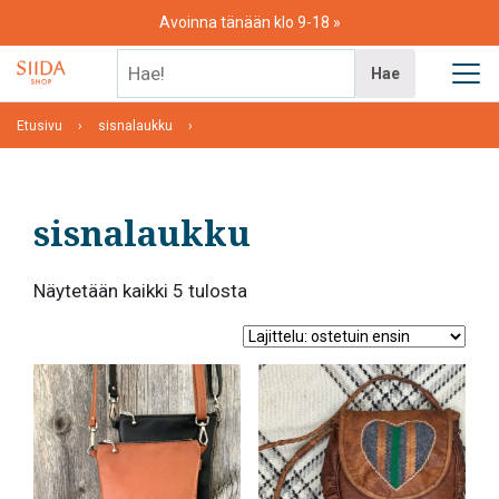
Skip
Avoinna tänään klo 9-18
to
content
Hae!
Hae
Etusivu
sisnalaukku
sisnalaukku
Suosituimmat
Näytetään kaikki 5 tulosta
ensin