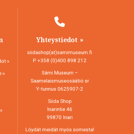
n
Yhteystiedot
siidashop(at)samimuseum.fi
P. +358 (0)400 898 212
dot
Sámi Museum –
e
Saamelaismuseosäätiö sr
Y-tunnus 0625907-2
Siida Shop
Inarintie 46
99870 Inari
Löydät meidät myös somesta!