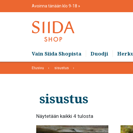
Skip
Avoinna tänään klo 9-18
to
content
Vain Siida Shopista
Duodji
Herk
Etusivu
sisustus
sisustus
Suosituimmat
Näytetään kaikki 4 tulosta
ensin