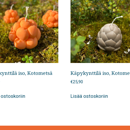
kynttilä iso, Kotometsä
Käpykynttilä iso, Kotome
0
€
25,90
 ostoskoriin
Lisää ostoskoriin