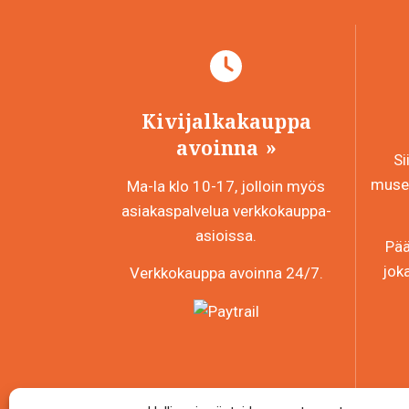
Kivijalkakauppa
avoinna
Si
museo
Ma-la klo 10-17, jolloin myös
asiakaspalvelua verkkokauppa-
asioissa.
Pää
jok
Verkkokauppa avoinna 24/7.