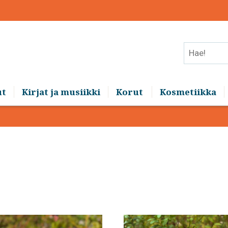
Hae!
ut
Kirjat ja musiikki
Korut
Kosmetiikka