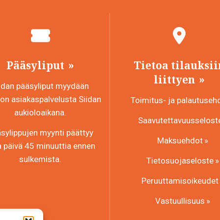
Pääsyliput
Tietoa tilauksii
liittyen
idan pääsyliput myydään
n asiakaspalvelusta Siidan
Toimitus- ja palautuseh
aukioloaikana.
Saavutettavuusselost
sylippujen myynti päättyy
Maksuehdot
a päivä 45 minuuttia ennen
sulkemista.
Tietosuojaseloste
Peruuttamisoikeudet
Vastuullisuus